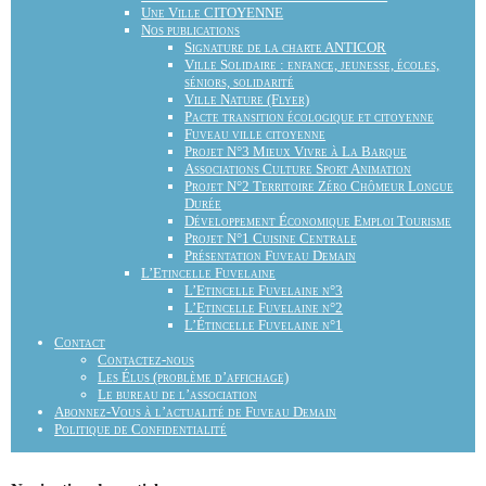
Une Ville CITOYENNE
Nos publications
Signature de la charte ANTICOR
Ville Solidaire : enfance, jeunesse, écoles,
séniors, solidarité
Ville Nature (Flyer)
Pacte transition écologique et citoyenne
Fuveau ville citoyenne
Projet N°3 Mieux Vivre à La Barque
Associations Culture Sport Animation
Projet N°2 Territoire Zéro Chômeur Longue
Durée
Développement Économique Emploi Tourisme
Projet N°1 Cuisine Centrale
Présentation Fuveau Demain
L’Etincelle Fuvelaine
L’Etincelle Fuvelaine n°3
L’Etincelle Fuvelaine n°2
L’Étincelle Fuvelaine n°1
Contact
Contactez-nous
Les Élus (problème d’affichage)
Le bureau de l’association
Abonnez-Vous à l’actualité de Fuveau Demain
Politique de Confidentialité