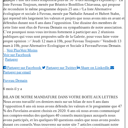
877
liste Fuveau Toujours, menée par Béatrice Bonfillon Chiavassa, qui propose
de reconduire le même programme depuis 25 ans.
✅La liste Alternative
écologique et sociale à Fuveau, menée par Nathalie Arnaud et Hubert Stahn,
qui reprend très largement les valeurs et projets que nous avons mis en avant et
défendus durant nos 6 ans dans l’opposition. Une dizaine des membres de
cette liste sont élus de Fuveau Demain ou sympathisants de notre association.
C’est pourquoi nous vous invitons fortement à participer aux 2 réunions
publiques qui vous sont proposées salle de la Galerie, pour vous faire votre
propre opinion :
✅ Jeudi 12 mars à 19h, pour Fuveau Toujours
✅ Vendredi 13
mars à 19h, pour Alternative Ecologique et Sociale à Fuveau
Fuveau Demain.
...
Voir Plus
Voir Moins
Voir sur Facebook
·
Partager
Partager sur Facebook
Partager sur Twitter
Share on LinkedIn
Partager par email
Fuveau Demain
6 mois il y a
BILAN DE NOTRE MANDATURE DANS VOTRE BOITE AUX LETTRES
Nous avons travaillé ces derniers mois sur un bilan de nos 6 ans dans
l’opposition.
6 ans où nous avons défendu les valeurs et le programme que 47
% des Fuvelains avaient choisis en 2020. 6 ans où nous avons communiqué
nos comptes-rendus des quelques 40 conseils municipaux auxquels nous
avons participés, et les quelques 60 questions orales que nous avons posées
durant ces conseils.
Vous trouverez sur notre site 7 articles constituant notre