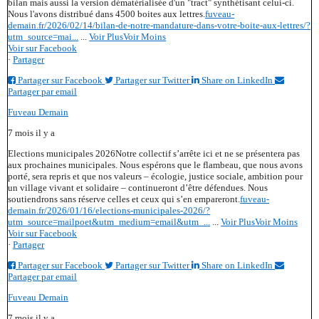
bilan mais aussi la version dématérialisée d'un "tract" synthétisant celui-ci.
Nous l'avons distribué dans 4500 boites aux lettres.
fuveau-
demain.fr/2026/02/14/bilan-de-notre-mandature-dans-votre-boite-aux-lettres/?
utm_source=mai...
...
Voir Plus
Voir Moins
Voir sur Facebook
·
Partager
Partager sur Facebook
Partager sur Twitter
Share on LinkedIn
Partager par email
Fuveau Demain
7 mois il y a
Elections municipales 2026
Notre collectif s’arrête ici et ne se présentera pas
aux prochaines municipales. Nous espérons que le flambeau, que nous avons
porté, sera repris et que nos valeurs – écologie, justice sociale, ambition pour
un village vivant et solidaire – continueront d’être défendues. Nous
soutiendrons sans réserve celles et ceux qui s’en empareront.
fuveau-
demain.fr/2026/01/16/elections-municipales-2026/?
utm_source=mailpoet&utm_medium=email&utm_...
...
Voir Plus
Voir Moins
Voir sur Facebook
·
Partager
Partager sur Facebook
Partager sur Twitter
Share on LinkedIn
Partager par email
Fuveau Demain
7 mois il y a