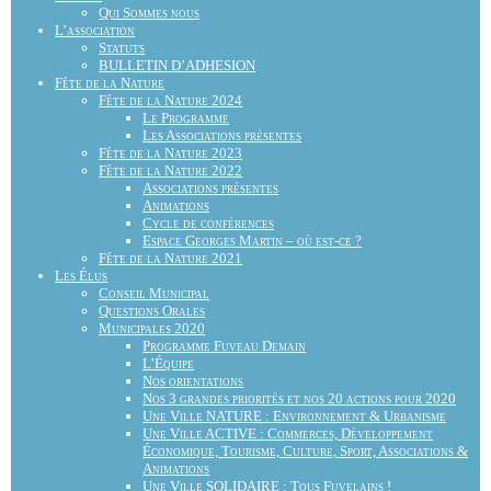
Qui Sommes nous
L’association
Statuts
BULLETIN D’ADHESION
Fête de la Nature
Fête de la Nature 2024
Le Programme
Les Associations présentes
Fête de la Nature 2023
Fête de la Nature 2022
Associations présentes
Animations
Cycle de conférences
Espace Georges Martin – où est-ce ?
Fête de la Nature 2021
Les Élus
Conseil Municipal
Questions Orales
Municipales 2020
Programme Fuveau Demain
L’Équipe
Nos orientations
Nos 3 grandes priorités et nos 20 actions pour 2020
Une Ville NATURE : Environnement & Urbanisme
Une Ville ACTIVE : Commerces, Développement
Économique, Tourisme, Culture, Sport, Associations &
Animations
Une Ville SOLIDAIRE : Tous Fuvelains !