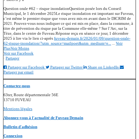
Question orale #62 – risque inondation
Question posée lors du Conseil
Municipal, le 1 décembre 2025
Le risque inondation est important sur Fuveau,
c’est même le premier risque que vous avez mis en avant dans le DICRIM de
2021. Pouvez-vous nous indiquer ce qui est mis en place, dans la commune, à
titre de prévention du risque par la Commune elle-même ? Sur l’Arc, sur la
Tèze, dans le centre de Fuveau.
Réponse reçu en séance ce jour, 1 décembre
2025 à lire via le lien ci-après
fuveau-demain.fr/2026/01/09/question-orale-
62-risque-inondation/?utm_source=mailpoet&utm_medium=e...
...
Voir
Plus
Voir Moins
Voir sur Facebook
·
Partager
Partager sur Facebook
Partager sur Twitter
Share on LinkedIn
Partager par email
Contactez-nous
63ter, Route départementale 56E
13710 FUVEAU
Mentions légales
Abonnez-vous à l'actualité de Fuveau Demain
Bulletin d'adhésion
Connexion