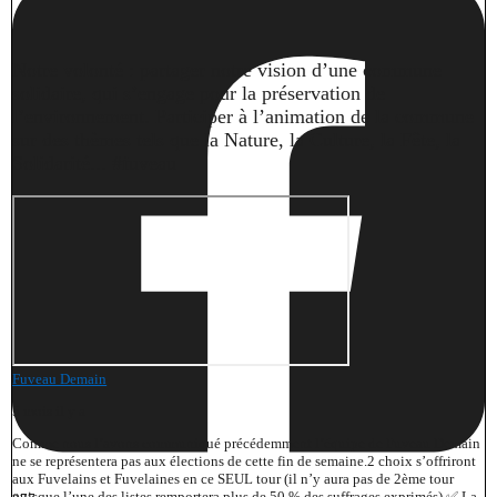
Notre volonté : partager notre vision d’une commune
solidaire, qui s’engage pour la préservation de
l’environnement. Participer à l’animation de la commune
sur des thèmes tels que la Nature, la Culture, la Fête, la
Solidarité... #fuveau
Fuveau Demain
5 mois il y a
Comme nous l’avons communiqué précédemment l’équipe de Fuveau Demain
ne se représentera pas aux élections de cette fin de semaine.
2 choix s’offriront
aux Fuvelains et Fuvelaines en ce SEUL tour (il n’y aura pas de 2ème tour
puisque l’une des listes remportera plus de 50 % des suffrages exprimés).
✅ La