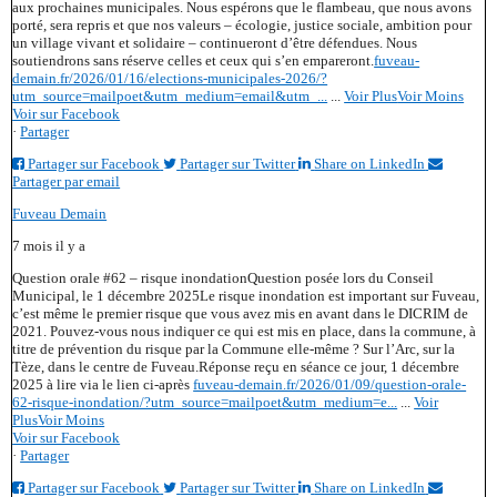
aux prochaines municipales. Nous espérons que le flambeau, que nous avons
porté, sera repris et que nos valeurs – écologie, justice sociale, ambition pour
un village vivant et solidaire – continueront d’être défendues. Nous
soutiendrons sans réserve celles et ceux qui s’en empareront.
fuveau-
demain.fr/2026/01/16/elections-municipales-2026/?
utm_source=mailpoet&utm_medium=email&utm_...
...
Voir Plus
Voir Moins
Voir sur Facebook
·
Partager
Partager sur Facebook
Partager sur Twitter
Share on LinkedIn
Partager par email
Fuveau Demain
7 mois il y a
Question orale #62 – risque inondation
Question posée lors du Conseil
Municipal, le 1 décembre 2025
Le risque inondation est important sur Fuveau,
c’est même le premier risque que vous avez mis en avant dans le DICRIM de
2021. Pouvez-vous nous indiquer ce qui est mis en place, dans la commune, à
titre de prévention du risque par la Commune elle-même ? Sur l’Arc, sur la
Tèze, dans le centre de Fuveau.
Réponse reçu en séance ce jour, 1 décembre
2025 à lire via le lien ci-après
fuveau-demain.fr/2026/01/09/question-orale-
62-risque-inondation/?utm_source=mailpoet&utm_medium=e...
...
Voir
Plus
Voir Moins
Voir sur Facebook
·
Partager
Partager sur Facebook
Partager sur Twitter
Share on LinkedIn