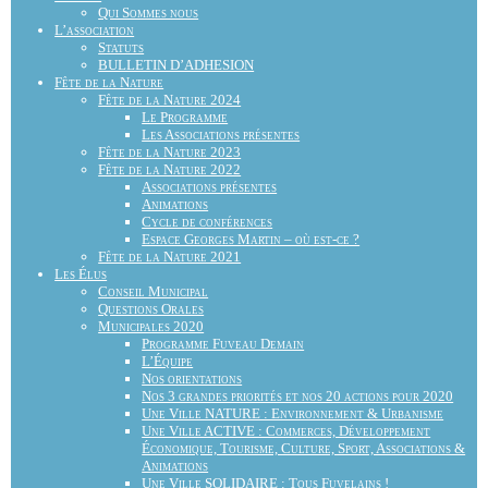
Qui Sommes nous
L’association
Statuts
BULLETIN D’ADHESION
Fête de la Nature
Fête de la Nature 2024
Le Programme
Les Associations présentes
Fête de la Nature 2023
Fête de la Nature 2022
Associations présentes
Animations
Cycle de conférences
Espace Georges Martin – où est-ce ?
Fête de la Nature 2021
Les Élus
Conseil Municipal
Questions Orales
Municipales 2020
Programme Fuveau Demain
L’Équipe
Nos orientations
Nos 3 grandes priorités et nos 20 actions pour 2020
Une Ville NATURE : Environnement & Urbanisme
Une Ville ACTIVE : Commerces, Développement
Économique, Tourisme, Culture, Sport, Associations &
Animations
Une Ville SOLIDAIRE : Tous Fuvelains !