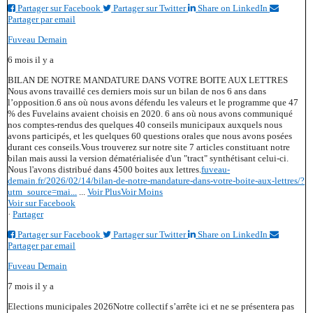
Partager sur Facebook
Partager sur Twitter
Share on LinkedIn
Partager par email
Fuveau Demain
6 mois il y a
BILAN DE NOTRE MANDATURE DANS VOTRE BOITE AUX LETTRES
Nous avons travaillé ces derniers mois sur un bilan de nos 6 ans dans
l’opposition.
6 ans où nous avons défendu les valeurs et le programme que 47
% des Fuvelains avaient choisis en 2020. 6 ans où nous avons communiqué
nos comptes-rendus des quelques 40 conseils municipaux auxquels nous
avons participés, et les quelques 60 questions orales que nous avons posées
durant ces conseils.
Vous trouverez sur notre site 7 articles constituant notre
bilan mais aussi la version dématérialisée d'un "tract" synthétisant celui-ci.
Nous l'avons distribué dans 4500 boites aux lettres.
fuveau-
demain.fr/2026/02/14/bilan-de-notre-mandature-dans-votre-boite-aux-lettres/?
utm_source=mai...
...
Voir Plus
Voir Moins
Voir sur Facebook
·
Partager
Partager sur Facebook
Partager sur Twitter
Share on LinkedIn
Partager par email
Fuveau Demain
7 mois il y a
Elections municipales 2026
Notre collectif s’arrête ici et ne se présentera pas