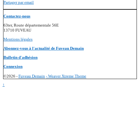
Partager par email
Contactez-nous
63ter, Route départementale 56E
13710 FUVEAU
Mentions légales
Abonnez-vous à l'actualité de Fuveau Demain
Bulletin d'adhésion
Connexion
©2026 -
Fuveau Demain
-
Weaver Xtreme Theme
↑