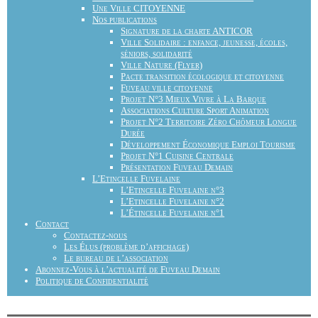
Une Ville CITOYENNE
Nos publications
Signature de la charte ANTICOR
Ville Solidaire : enfance, jeunesse, écoles,
séniors, solidarité
Ville Nature (Flyer)
Pacte transition écologique et citoyenne
Fuveau ville citoyenne
Projet N°3 Mieux Vivre à La Barque
Associations Culture Sport Animation
Projet N°2 Territoire Zéro Chômeur Longue
Durée
Développement Économique Emploi Tourisme
Projet N°1 Cuisine Centrale
Présentation Fuveau Demain
L’Etincelle Fuvelaine
L’Etincelle Fuvelaine n°3
L’Etincelle Fuvelaine n°2
L’Étincelle Fuvelaine n°1
Contact
Contactez-nous
Les Élus (problème d’affichage)
Le bureau de l’association
Abonnez-Vous à l’actualité de Fuveau Demain
Politique de Confidentialité