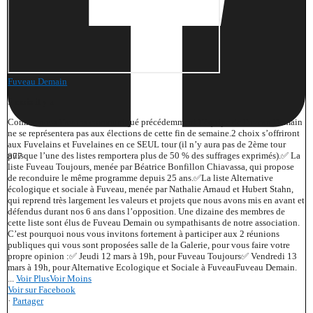
Fuveau Demain
5 mois il y a
Comme nous l’avons communiqué précédemment l’équipe de Fuveau Demain
ne se représentera pas aux élections de cette fin de semaine.
2 choix s’offriront
aux Fuvelains et Fuvelaines en ce SEUL tour (il n’y aura pas de 2ème tour
puisque l’une des listes remportera plus de 50 % des suffrages exprimés).
✅ La
877
liste Fuveau Toujours, menée par Béatrice Bonfillon Chiavassa, qui propose
de reconduire le même programme depuis 25 ans.
✅La liste Alternative
écologique et sociale à Fuveau, menée par Nathalie Arnaud et Hubert Stahn,
qui reprend très largement les valeurs et projets que nous avons mis en avant et
défendus durant nos 6 ans dans l’opposition. Une dizaine des membres de
cette liste sont élus de Fuveau Demain ou sympathisants de notre association.
C’est pourquoi nous vous invitons fortement à participer aux 2 réunions
publiques qui vous sont proposées salle de la Galerie, pour vous faire votre
propre opinion :
✅ Jeudi 12 mars à 19h, pour Fuveau Toujours
✅ Vendredi 13
mars à 19h, pour Alternative Ecologique et Sociale à Fuveau
Fuveau Demain.
...
Voir Plus
Voir Moins
Voir sur Facebook
·
Partager