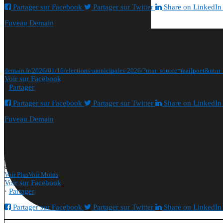
Partager sur Facebook
Partager sur Twitter
Share on LinkedIn
Fuveau Demain
7 mois il y a
Elections municipales 2026
Notre collectif s’arrête ici et ne se présentera pas a
écologie, justice sociale, ambition pour un village vivant et solidaire – continue
demain.fr/2026/01/16/elections-municipales-2026/?utm_source=mailpoet&ut
Voir sur Facebook
·
Partager
Partager sur Facebook
Partager sur Twitter
Share on LinkedIn
Fuveau Demain
7 mois il y a
Question orale #62 – risque inondation
Question posée lors du Conseil Municipal
avant dans le DICRIM de 2021. Pouvez-vous nous indiquer ce qui est mis en place,
de Fuveau.
Réponse reçu en séance ce jour, 1 décembre 2025 à lire via le lien ci-a
Voir Plus
Voir Moins
Voir sur Facebook
·
Partager
Partager sur Facebook
Partager sur Twitter
Share on LinkedIn