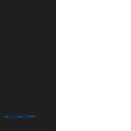
uvelains et Fuvelaines en ce SEUL
 Chiavassa, qui propose de
ement les valeurs et projets que
re association.
C’est pourquoi
s à 19h, pour Fuveau Toujours
✅
ù nous avons défendu les valeurs et
nous avons participés, et les
lisée d'un "tract" synthétisant
...
Voir Plus
Voir Moins