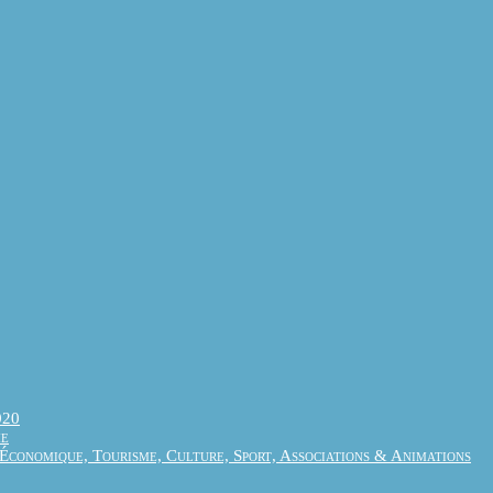
020
me
conomique, Tourisme, Culture, Sport, Associations & Animations