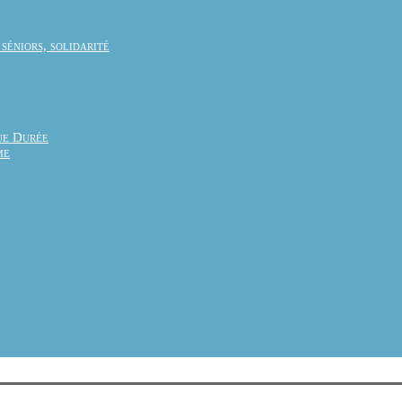
 séniors, solidarité
ue Durée
me