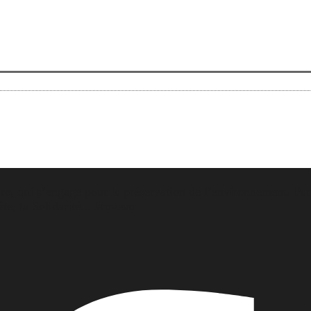
e, qui s’engage pour la préservation de l’environnement. Part
e, la Solidarité... #fuveau