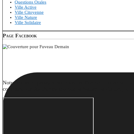
Questions Orales
Ville Active
Ville Citoyenne
Ville Nature
Ville Solidaire
Page Facebook
Notre volonté : partager notre vision d’une commune solidair
commune sur des thèmes tels que la Nature, la Culture, la Fêt