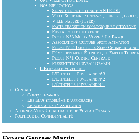
Nos publications
Signature de la charte ANTICOR
Ville Solidaire : enfance, jeunesse, écoles,
Ville Nature (Flyer)
Pacte transition écologique et citoyenne
Fuveau ville citoyenne
Projet N°3 Mieux Vivre à La Barque
Associations Culture Sport Animation
Projet N°2 Territoire Zéro Chômeur Long
Développement Économique Emploi Touris
Projet N°1 Cuisine Centrale
Présentation Fuveau Demain
L’Etincelle Fuvelaine
L’Etincelle Fuvelaine n°3
L’Etincelle Fuvelaine n°2
L’Étincelle Fuvelaine n°1
Contact
Contactez-nous
Les Élus (problème d’affichage)
Le bureau de l’association
Abonnez-Vous à l’actualité de Fuveau Demain
Politique de Confidentialité
Espace Georges Martin