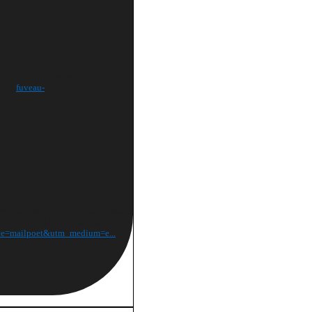
repris et que nos valeurs –
ront.
fuveau-
premier risque que vous avez mis en
l’Arc, sur la Tèze, dans le centre
rce=mailpoet&utm_medium=e...
...