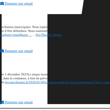
Partager par email
ux prochaines municipales. Nous espérons que le flambeau, que nous avons porté, sera 
ront d’être défendues. Nous soutiendrons sans réserve celles et ceux qui s’en empare
m_medium=email&utm_...
...
Voir Plus
Voir Moins
Partager par email
, le 1 décembre 2025
Le risque inondation est important sur Fuveau, c’est même le 
 dans la commune, à titre de prévention du risque par la Commune elle-même ? Sur 
près
fuveau-demain.fr/2026/01/09/question-orale-62-risque-inondation/?utm_sou
Partager par email