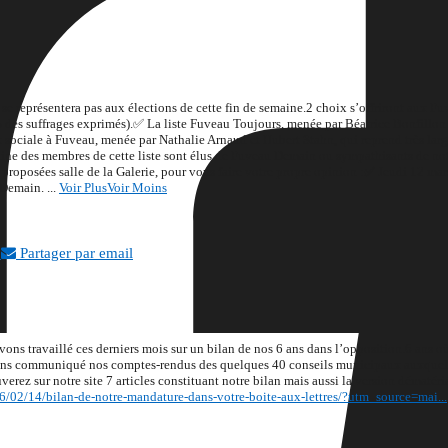
eprésentera pas aux élections de cette fin de semaine.
2 choix s’offriront aux F
% des suffrages exprimés).
✅ La liste Fuveau Toujours, menée par Béatrice Bonfillon
 sociale à Fuveau, menée par Nathalie Arnaud et Hubert Stahn, qui reprend très larg
aine des membres de cette liste sont élus de Fuveau Demain ou sympathisants de not
roposées salle de la Galerie, pour vous faire votre propre opinion :
✅ Jeudi 12 mar
 Demain.
...
Voir Plus
Voir Moins
Partager par email
ons travaillé ces derniers mois sur un bilan de nos 6 ans dans l’opposition.
6 ans o
ons communiqué nos comptes-rendus des quelques 40 conseils municipaux auxquels 
verez sur notre site 7 articles constituant notre bilan mais aussi la version dématéria
6/02/14/bilan-de-notre-mandature-dans-votre-boite-aux-lettres/?utm_source=mai...