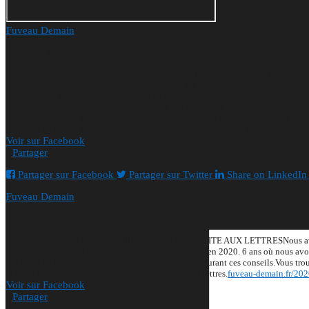
Fuveau Demain
5 mois il y a
Comme nous l’avons communiqué précédemment l’équipe de Fuveau Demain ne se r
tour (il n’y aura pas de 2ème tour puisque l’une des listes remportera plus de 50 
reconduire le même programme depuis 25 ans.
✅La liste Alternative écologique et
nous avons mis en avant et défendus durant nos 6 ans dans l’opposition. Une diz
nous vous invitons fortement à participer aux 2 réunions publiques qui vous sont p
Vendredi 13 mars à 19h, pour Alternative Ecologique et Sociale à Fuveau
Fuveau
Voir sur Facebook
·
Partager
Partager sur Facebook
Partager sur Twitter
Share on LinkedIn
Fuveau Demain
6 mois il y a
BILAN DE NOTRE MANDATURE DANS VOTRE BOITE AUX LETTRES
Nous av
le programme que 47 % des Fuvelains avaient choisis en 2020. 6 ans où nous av
quelques 60 questions orales que nous avons posées durant ces conseils.
Vous trou
celui-ci.
Nous l'avons distribué dans 4500 boites aux lettres.
fuveau-demain.fr/202
Voir sur Facebook
·
Partager