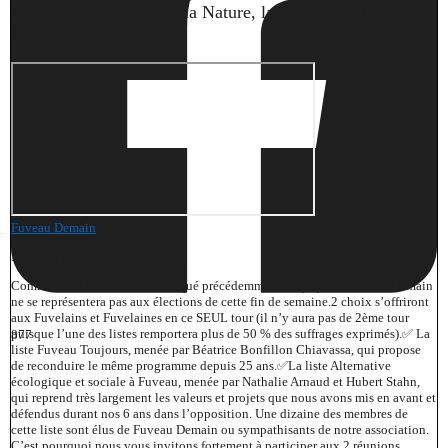
sur des thèmes tels que la Nature, la Culture, la Fête, la
Solidarité... #fuveau
Fuveau Demain
5 mois il y a
Comme nous l’avons communiqué précédemment l’équipe de Fuveau Demain
ne se représentera pas aux élections de cette fin de semaine.
2 choix s’offriront
aux Fuvelains et Fuvelaines en ce SEUL tour (il n’y aura pas de 2ème tour
puisque l’une des listes remportera plus de 50 % des suffrages exprimés).
✅ La
877
liste Fuveau Toujours, menée par Béatrice Bonfillon Chiavassa, qui propose
de reconduire le même programme depuis 25 ans.
✅La liste Alternative
écologique et sociale à Fuveau, menée par Nathalie Arnaud et Hubert Stahn,
qui reprend très largement les valeurs et projets que nous avons mis en avant et
défendus durant nos 6 ans dans l’opposition. Une dizaine des membres de
cette liste sont élus de Fuveau Demain ou sympathisants de notre association.
C’est pourquoi nous vous invitons fortement à participer aux 2 réunions