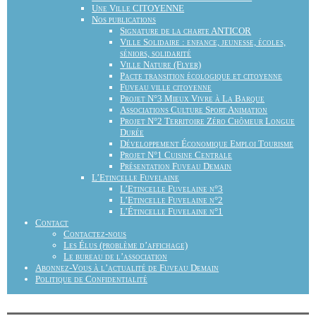
Une Ville CITOYENNE
Nos publications
Signature de la charte ANTICOR
Ville Solidaire : enfance, jeunesse, écoles,
séniors, solidarité
Ville Nature (Flyer)
Pacte transition écologique et citoyenne
Fuveau ville citoyenne
Projet N°3 Mieux Vivre à La Barque
Associations Culture Sport Animation
Projet N°2 Territoire Zéro Chômeur Longue
Durée
Développement Économique Emploi Tourisme
Projet N°1 Cuisine Centrale
Présentation Fuveau Demain
L’Etincelle Fuvelaine
L’Etincelle Fuvelaine n°3
L’Etincelle Fuvelaine n°2
L’Étincelle Fuvelaine n°1
Contact
Contactez-nous
Les Élus (problème d’affichage)
Le bureau de l’association
Abonnez-Vous à l’actualité de Fuveau Demain
Politique de Confidentialité