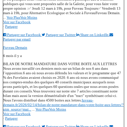
publiques qui vous sont proposées salle de la Galerie, pour vous faire votre
propre opinion :
✅ Jeudi 12 mars à 19h, pour Fuveau Toujours
✅ Vendredi 13
mars à 19h, pour Alternative Ecologique et Sociale à Fuveau
Fuveau Demain.
...
Voir Plus
Voir Moins
Voir sur Facebook
·
Partager
Partager sur Facebook
Partager sur Twitter
Share on LinkedIn
Partager par email
Fuveau Demain
6 mois il y a
BILAN DE NOTRE MANDATURE DANS VOTRE BOITE AUX LETTRES
Nous avons travaillé ces derniers mois sur un bilan de nos 6 ans dans
l’opposition.
6 ans où nous avons défendu les valeurs et le programme que 47
% des Fuvelains avaient choisis en 2020. 6 ans où nous avons communiqué
nos comptes-rendus des quelques 40 conseils municipaux auxquels nous
avons participés, et les quelques 60 questions orales que nous avons posées
durant ces conseils.
Vous trouverez sur notre site 7 articles constituant notre
bilan mais aussi la version dématérialisée d'un "tract" synthétisant celui-ci.
Nous l'avons distribué dans 4500 boites aux lettres.
fuveau-
demain.fr/2026/02/14/bilan-de-notre-mandature-dans-votre-boite-aux-lettres/?
utm_source=mai...
...
Voir Plus
Voir Moins
Voir sur Facebook
·
Partager
Partager sur Facebook
Partager sur Twitter
Share on LinkedIn