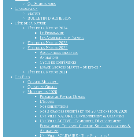
Qui Sommes nous
L’association
Statuts
BULLETIN D’ADHESION
Fête de la Nature
Fête de la Nature 2024
Le Programme
Les Associations présentes
Fête de la Nature 2023
Fête de la Nature 2022
Associations présentes
Animations
Cycle de conférences
Espace Georges Martin – où est-ce ?
Fête de la Nature 2021
Les Élus
Conseil Municipal
Questions Orales
Municipales 2020
Programme Fuveau Demain
L’Équipe
Nos orientations
Nos 3 grandes priorités et nos 20 actions pour 2020
Une Ville NATURE : Environnement & Urbanisme
Une Ville ACTIVE : Commerces, Développement
Économique, Tourisme, Culture, Sport, Associations &
Animations
Une Ville SOLIDAIRE : Tous Fuvelains !