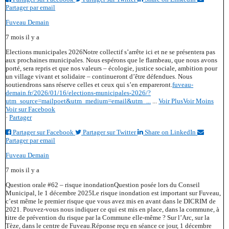
Partager par email
Fuveau Demain
7 mois il y a
Elections municipales 2026
Notre collectif s’arrête ici et ne se présentera pas
aux prochaines municipales. Nous espérons que le flambeau, que nous avons
porté, sera repris et que nos valeurs – écologie, justice sociale, ambition pour
un village vivant et solidaire – continueront d’être défendues. Nous
soutiendrons sans réserve celles et ceux qui s’en empareront.
fuveau-
demain.fr/2026/01/16/elections-municipales-2026/?
utm_source=mailpoet&utm_medium=email&utm_...
...
Voir Plus
Voir Moins
Voir sur Facebook
·
Partager
Partager sur Facebook
Partager sur Twitter
Share on LinkedIn
Partager par email
Fuveau Demain
7 mois il y a
Question orale #62 – risque inondation
Question posée lors du Conseil
Municipal, le 1 décembre 2025
Le risque inondation est important sur Fuveau,
c’est même le premier risque que vous avez mis en avant dans le DICRIM de
2021. Pouvez-vous nous indiquer ce qui est mis en place, dans la commune, à
titre de prévention du risque par la Commune elle-même ? Sur l’Arc, sur la
Tèze, dans le centre de Fuveau.
Réponse reçu en séance ce jour, 1 décembre