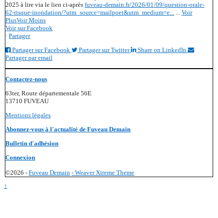
2025 à lire via le lien ci-après
fuveau-demain.fr/2026/01/09/question-orale-
62-risque-inondation/?utm_source=mailpoet&utm_medium=e...
...
Voir
Plus
Voir Moins
Voir sur Facebook
·
Partager
Partager sur Facebook
Partager sur Twitter
Share on LinkedIn
Partager par email
Contactez-nous
63ter, Route départementale 56E
13710 FUVEAU
Mentions légales
Abonnez-vous à l'actualité de Fuveau Demain
Bulletin d'adhésion
Connexion
©2026 -
Fuveau Demain
-
Weaver Xtreme Theme
↑