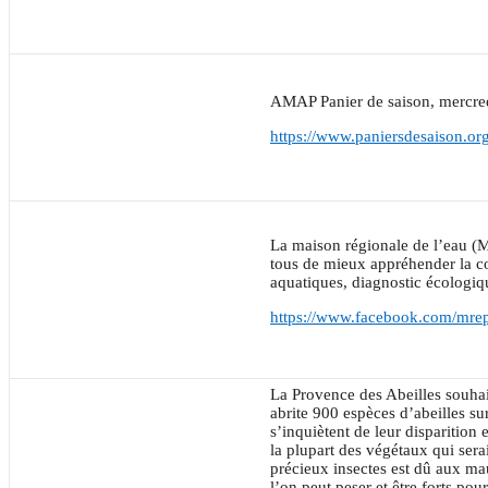
AMAP Panier de saison, mercred
https://www.paniersdesaison.org
La maison régionale de l’eau (
tous de mieux appréhender la com
aquatiques, diagnostic écolog
https://www.facebook.com/mre
La Provence des Abeilles souhai
abrite 900 espèces d’abeilles s
s’inquiètent de leur disparition 
la plupart des végétaux qui sera
précieux insectes est dû aux m
l’on peut peser et être forts pou