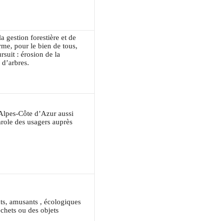
a gestion forestière et de
rme, pour le bien de tous,
suit : érosion de la
 d’arbres.
Alpes-Côte d’Azur aussi
arole des usagers auprès
ants, amusants , écologiques
échets ou des objets