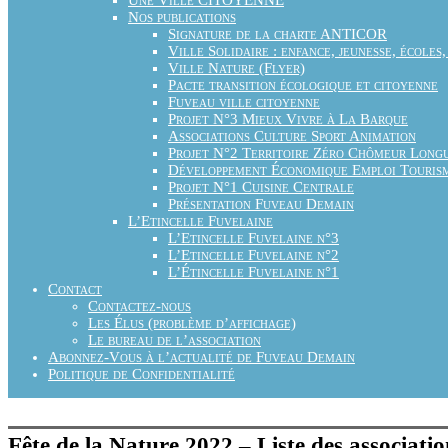
Nos publications
Signature de la charte ANTICOR
Ville Solidaire : enfance, jeunesse, écoles,
Ville Nature (Flyer)
Pacte transition écologique et citoyenne
Fuveau ville citoyenne
Projet N°3 Mieux Vivre à La Barque
Associations Culture Sport Animation
Projet N°2 Territoire Zéro Chômeur Long
Développement Économique Emploi Touris
Projet N°1 Cuisine Centrale
Présentation Fuveau Demain
L’Etincelle Fuvelaine
L’Etincelle Fuvelaine n°3
L’Etincelle Fuvelaine n°2
L’Étincelle Fuvelaine n°1
Contact
Contactez-nous
Les Élus (problème d’affichage)
Le bureau de l’association
Abonnez-Vous à l’actualité de Fuveau Demain
Politique de Confidentialité
Fête de la Nature 2022 – Liste des associatio