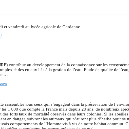
i et vendredi au lycée agricole de Gardanne.
/
MRE) contribue au développement de la connaissance sur les écosystème
plexité des enjeux liés à la gestion de l’eau. Etude de qualité de l’eau
ique…
paca
te rassembler tous ceux qui s’engagent dans la préservation de l’envi
ur les 1 000 que compte la France mais depuis 20 ans, de nombreux apic
et des forts taux de mortalité observés dans leurs colonies. Si les abeilles
ient en danger, suivront les animaux qui n’auront plus d’herbe pour se n
auvais comportements de l’Homme vis à vis de notre habitat commun. C’
r identifier et combattre les causes précises de ce mal.