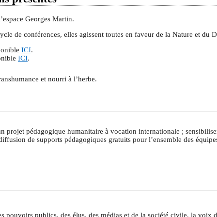
à l’espace Georges Martin.
cycle de conférences, elles agissent toutes en faveur de la Nature et d
ponible
ICI
.
onible
ICI
.
ranshumance et nourri à l’herbe.
n projet pédagogique humanitaire à vocation internationale ; sensibili
r ; diffusion de supports pédagogiques gratuits pour l’ensemble des équip
 pouvoirs publics, des élus, des médias et de la société civile, la voix 