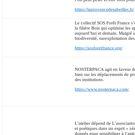
https://laprovencedesabeilles.fr/
Le collectif SOS Forêt France s’
la filière Bois qui optimise les
aujourd’hui et demain. Malgré un
biodiversité, surexploitation de
https://sosforetfrance.org/
NOSTERPACA agit en faveur de T
bien sur les déplacements de pr
des institutions.
https://www.nosterpaca.com/
L’atelier dépend de L’associati
et poétiques dans un esprit « zé
donnés pour sensibiliser à l’anti