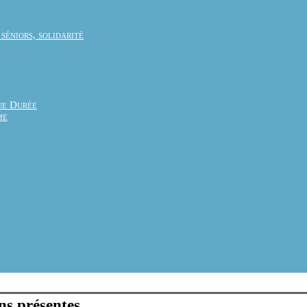
 séniors, solidarité
ue Durée
me
ns présentes