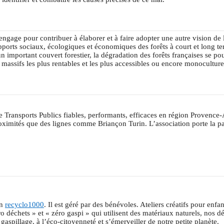
engage pour contribuer à élaborer et à faire adopter une autre vision de l
 apports sociaux, écologiques et économiques des forêts à court et long te
 important couvert forestier, la dégradation des forêts françaises se pour
s massifs les plus rentables et les plus accessibles ou encore monoculture
ransports Publics fiables, performants, efficaces en région Provence-
oximités que des lignes comme Briançon Turin. L’association porte la p
on
recyclo1000
. Il est géré par des bénévoles. Ateliers créatifs pour enf
ro déchets » et « zéro gaspi » qui utilisent des matériaux naturels, nos d
 gaspillage, à l’éco-citoyenneté et s’émerveiller de notre petite planète.