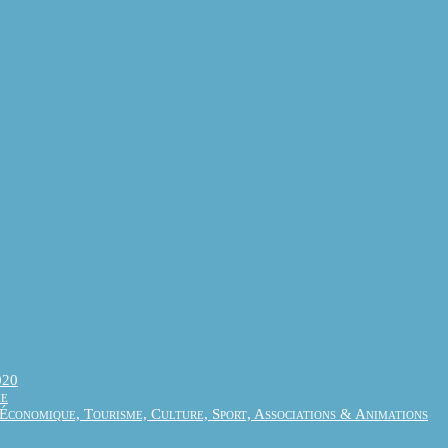
020
me
conomique, Tourisme, Culture, Sport, Associations & Animations