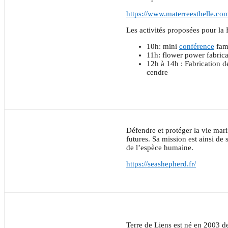
https://www.materreestbelle.co
Les activités proposées pour la 
10h: mini
conférence
fami
11h: flower power fabrica
12h à 14h : Fabrication de
cendre
Défendre et protéger la vie mar
futures. Sa mission est ainsi de 
de l’espèce humaine.
https://seashepherd.fr/
Terre de Liens est né en 2003 d