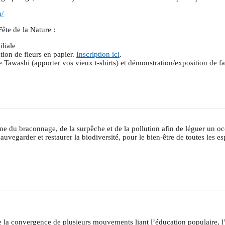
m/
Fête de la Nature :
liale
tion de fleurs en papier.
Inscription ici
.
 Tawashi (apporter vos vieux t-shirts) et démonstration/exposition de fab
ine du braconnage, de la surpêche et de la pollution afin de léguer un o
sauvegarder et restaurer la biodiversité, pour le bien-être de toutes les 
e la convergence de plusieurs mouvements liant l’éducation populaire, l’