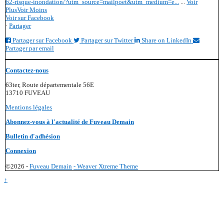
62-risque-inondation/?utm_source=mailpoet&utm_medium=e...
...
Voir
Plus
Voir Moins
Voir sur Facebook
·
Partager
Partager sur Facebook
Partager sur Twitter
Share on LinkedIn
Partager par email
Contactez-nous
63ter, Route départementale 56E
13710 FUVEAU
Mentions légales
Abonnez-vous à l'actualité de Fuveau Demain
Bulletin d'adhésion
Connexion
©2026 -
Fuveau Demain
-
Weaver Xtreme Theme
↑