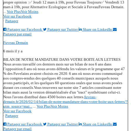
propre opinion :
✅ Jeudi 12 mars à 19h, pour Fuveau Toujours
✅ Vendredi 13
mars à 19h, pour Alternative Ecologique et Sociale à Fuveau
Fuveau Demain.
...
Voir Plus
Voir Moins
Voir sur Facebook
·
Partager
Partager sur Facebook
Partager sur Twitter
Share on LinkedIn
Partager par email
Fuveau Demain
6 mois il y a
BILAN DE NOTRE MANDATURE DANS VOTRE BOITE AUX LETTRES
Nous avons travaillé ces derniers mois sur un bilan de nos 6 ans dans
l’opposition.
6 ans où nous avons défendu les valeurs et le programme que 47
% des Fuvelains avaient choisis en 2020. 6 ans où nous avons communiqué
nos comptes-rendus des quelques 40 conseils municipaux auxquels nous
avons participés, et les quelques 60 questions orales que nous avons posées
durant ces conseils.
Vous trouverez sur notre site 7 articles constituant notre
bilan mais aussi la version dématérialisée d'un "tract" synthétisant celui-ci.
Nous l'avons distribué dans 4500 boites aux lettres.
fuveau-
demain.fr/2026/02/14/bilan-de-notre-mandature-dans-votre-boite-aux-lettres/?
utm_source=mai...
...
Voir Plus
Voir Moins
Voir sur Facebook
·
Partager
Partager sur Facebook
Partager sur Twitter
Share on LinkedIn
Partager par email