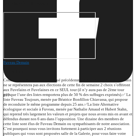
Solidarité... #fuveau
Fuveau Demain
5 mois il y a
Comme nous l’avons communiqué précédemment l’équipe de Fuveau Demain
ne se représentera pas aux élections de cette fin de semaine.
2 choix s’offriront
aux Fuvelains et Fuvelaines en ce SEUL tour (il n’y aura pas de 2ème tour
puisque l’une des listes remportera plus de 50 % des suffrages exprimés).
✅ La
877
liste Fuveau Toujours, menée par Béatrice Bonfillon Chiavassa, qui propose
de reconduire le même programme depuis 25 ans.
✅La liste Alternative
écologique et sociale à Fuveau, menée par Nathalie Arnaud et Hubert Stahn,
qui reprend très largement les valeurs et projets que nous avons mis en avant et
défendus durant nos 6 ans dans l’opposition. Une dizaine des membres de
cette liste sont élus de Fuveau Demain ou sympathisants de notre association.
C’est pourquoi nous vous invitons fortement à participer aux 2 réunions
publiques qui vous sont proposées salle de la Galerie, pour vous faire votre