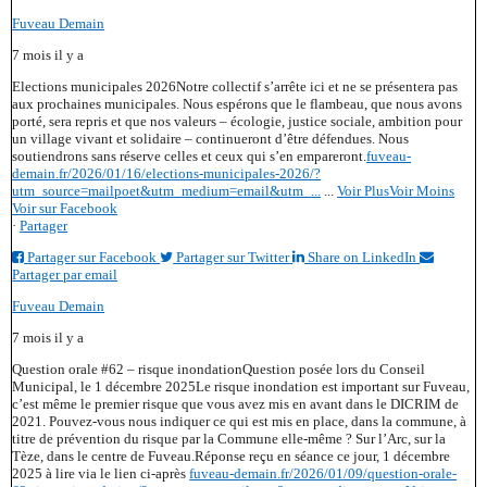
Fuveau Demain
7 mois il y a
Elections municipales 2026
Notre collectif s’arrête ici et ne se présentera pas
aux prochaines municipales. Nous espérons que le flambeau, que nous avons
porté, sera repris et que nos valeurs – écologie, justice sociale, ambition pour
un village vivant et solidaire – continueront d’être défendues. Nous
soutiendrons sans réserve celles et ceux qui s’en empareront.
fuveau-
demain.fr/2026/01/16/elections-municipales-2026/?
utm_source=mailpoet&utm_medium=email&utm_...
...
Voir Plus
Voir Moins
Voir sur Facebook
·
Partager
Partager sur Facebook
Partager sur Twitter
Share on LinkedIn
Partager par email
Fuveau Demain
7 mois il y a
Question orale #62 – risque inondation
Question posée lors du Conseil
Municipal, le 1 décembre 2025
Le risque inondation est important sur Fuveau,
c’est même le premier risque que vous avez mis en avant dans le DICRIM de
2021. Pouvez-vous nous indiquer ce qui est mis en place, dans la commune, à
titre de prévention du risque par la Commune elle-même ? Sur l’Arc, sur la
Tèze, dans le centre de Fuveau.
Réponse reçu en séance ce jour, 1 décembre
2025 à lire via le lien ci-après
fuveau-demain.fr/2026/01/09/question-orale-