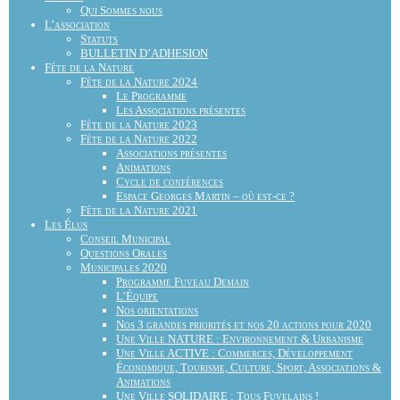
Qui Sommes nous
L’association
Statuts
BULLETIN D’ADHESION
Fête de la Nature
Fête de la Nature 2024
Le Programme
Les Associations présentes
Fête de la Nature 2023
Fête de la Nature 2022
Associations présentes
Animations
Cycle de conférences
Espace Georges Martin – où est-ce ?
Fête de la Nature 2021
Les Élus
Conseil Municipal
Questions Orales
Municipales 2020
Programme Fuveau Demain
L’Équipe
Nos orientations
Nos 3 grandes priorités et nos 20 actions pour 2020
Une Ville NATURE : Environnement & Urbanisme
Une Ville ACTIVE : Commerces, Développement
Économique, Tourisme, Culture, Sport, Associations &
Animations
Une Ville SOLIDAIRE : Tous Fuvelains !