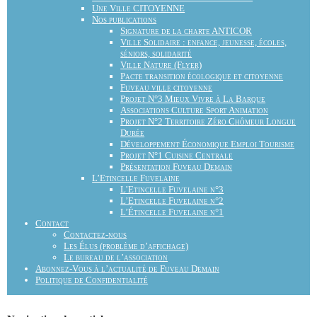
Une Ville CITOYENNE
Nos publications
Signature de la charte ANTICOR
Ville Solidaire : enfance, jeunesse, écoles,
séniors, solidarité
Ville Nature (Flyer)
Pacte transition écologique et citoyenne
Fuveau ville citoyenne
Projet N°3 Mieux Vivre à La Barque
Associations Culture Sport Animation
Projet N°2 Territoire Zéro Chômeur Longue
Durée
Développement Économique Emploi Tourisme
Projet N°1 Cuisine Centrale
Présentation Fuveau Demain
L’Etincelle Fuvelaine
L’Etincelle Fuvelaine n°3
L’Etincelle Fuvelaine n°2
L’Étincelle Fuvelaine n°1
Contact
Contactez-nous
Les Élus (problème d’affichage)
Le bureau de l’association
Abonnez-Vous à l’actualité de Fuveau Demain
Politique de Confidentialité