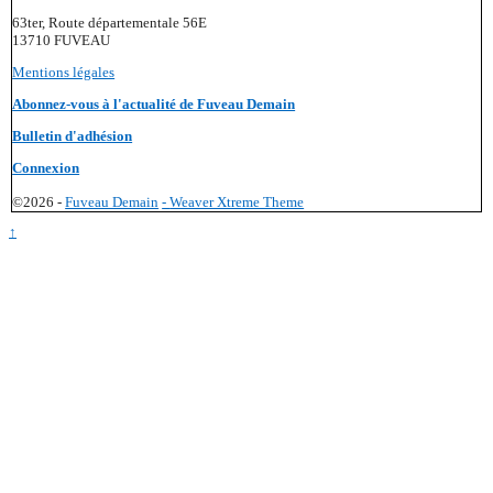
63ter, Route départementale 56E
13710 FUVEAU
Mentions légales
Abonnez-vous à l'actualité de Fuveau Demain
Bulletin d'adhésion
Connexion
©2026 -
Fuveau Demain
-
Weaver Xtreme Theme
↑