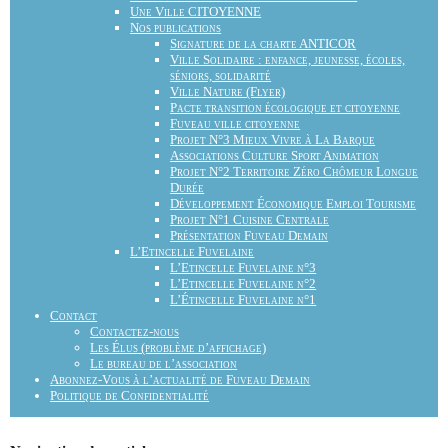
Une Ville CITOYENNE
Nos publications
Signature de la charte ANTICOR
Ville Solidaire : enfance, jeunesse, écoles,
séniors, solidarité
Ville Nature (Flyer)
Pacte transition écologique et citoyenne
Fuveau ville citoyenne
Projet N°3 Mieux Vivre à La Barque
Associations Culture Sport Animation
Projet N°2 Territoire Zéro Chômeur Longue
Durée
Développement Économique Emploi Tourisme
Projet N°1 Cuisine Centrale
Présentation Fuveau Demain
L’Etincelle Fuvelaine
L’Etincelle Fuvelaine n°3
L’Etincelle Fuvelaine n°2
L’Étincelle Fuvelaine n°1
Contact
Contactez-nous
Les Élus (problème d’affichage)
Le bureau de l’association
Abonnez-Vous à l’actualité de Fuveau Demain
Politique de Confidentialité