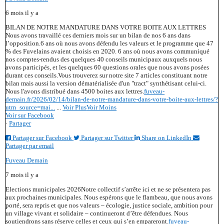
6 mois il y a
BILAN DE NOTRE MANDATURE DANS VOTRE BOITE AUX LETTRES
Nous avons travaillé ces derniers mois sur un bilan de nos 6 ans dans
l’opposition.
6 ans où nous avons défendu les valeurs et le programme que 47
% des Fuvelains avaient choisis en 2020. 6 ans où nous avons communiqué
nos comptes-rendus des quelques 40 conseils municipaux auxquels nous
avons participés, et les quelques 60 questions orales que nous avons posées
durant ces conseils.
Vous trouverez sur notre site 7 articles constituant notre
bilan mais aussi la version dématérialisée d'un "tract" synthétisant celui-ci.
Nous l'avons distribué dans 4500 boites aux lettres.
fuveau-
demain.fr/2026/02/14/bilan-de-notre-mandature-dans-votre-boite-aux-lettres/?
utm_source=mai...
...
Voir Plus
Voir Moins
Voir sur Facebook
·
Partager
Partager sur Facebook
Partager sur Twitter
Share on LinkedIn
Partager par email
Fuveau Demain
7 mois il y a
Elections municipales 2026
Notre collectif s’arrête ici et ne se présentera pas
aux prochaines municipales. Nous espérons que le flambeau, que nous avons
porté, sera repris et que nos valeurs – écologie, justice sociale, ambition pour
un village vivant et solidaire – continueront d’être défendues. Nous
soutiendrons sans réserve celles et ceux qui s’en empareront.
fuveau-