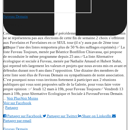
Fuveau Demain
5 mois il y a
Comme nous l’avons communiqué précédemment l’équipe de Fuveau Demain
ne se représentera pas aux élections de cette fin de semaine.
2 choix s’offriront
aux Fuvelains et Fuvelaines en ce SEUL tour (il n’y aura pas de 2ème tour
puisque l’une des listes remportera plus de 50 % des suffrages exprimés).
✅ La
877
liste Fuveau Toujours, menée par Béatrice Bonfillon Chiavassa, qui propose
de reconduire le même programme depuis 25 ans.
✅La liste Alternative
écologique et sociale à Fuveau, menée par Nathalie Arnaud et Hubert Stahn,
qui reprend très largement les valeurs et projets que nous avons mis en avant et
défendus durant nos 6 ans dans l’opposition. Une dizaine des membres de
cette liste sont élus de Fuveau Demain ou sympathisants de notre association.
C’est pourquoi nous vous invitons fortement à participer aux 2 réunions
publiques qui vous sont proposées salle de la Galerie, pour vous faire votre
propre opinion :
✅ Jeudi 12 mars à 19h, pour Fuveau Toujours
✅ Vendredi 13
mars à 19h, pour Alternative Ecologique et Sociale à Fuveau
Fuveau Demain.
...
Voir Plus
Voir Moins
Voir sur Facebook
·
Partager
Partager sur Facebook
Partager sur Twitter
Share on LinkedIn
Partager par email
Fuveau Demain