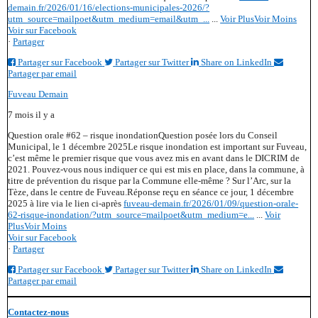
demain.fr/2026/01/16/elections-municipales-2026/?
utm_source=mailpoet&utm_medium=email&utm_...
...
Voir Plus
Voir Moins
Voir sur Facebook
·
Partager
Partager sur Facebook
Partager sur Twitter
Share on LinkedIn
Partager par email
Fuveau Demain
7 mois il y a
Question orale #62 – risque inondation
Question posée lors du Conseil
Municipal, le 1 décembre 2025
Le risque inondation est important sur Fuveau,
c’est même le premier risque que vous avez mis en avant dans le DICRIM de
2021. Pouvez-vous nous indiquer ce qui est mis en place, dans la commune, à
titre de prévention du risque par la Commune elle-même ? Sur l’Arc, sur la
Tèze, dans le centre de Fuveau.
Réponse reçu en séance ce jour, 1 décembre
2025 à lire via le lien ci-après
fuveau-demain.fr/2026/01/09/question-orale-
62-risque-inondation/?utm_source=mailpoet&utm_medium=e...
...
Voir
Plus
Voir Moins
Voir sur Facebook
·
Partager
Partager sur Facebook
Partager sur Twitter
Share on LinkedIn
Partager par email
Contactez-nous