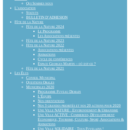
Qui Sommes nous
L’association
Statuts
BULLETIN D’ADHESION
Fête de la Nature
Fête de la Nature 2024
Le Programme
Les Associations présentes
Fête de la Nature 2023
Fête de la Nature 2022
Associations présentes
Animations
Cycle de conférences
Espace Georges Martin – où est-ce ?
Fête de la Nature 2021
Les Élus
Conseil Municipal
Questions Orales
Municipales 2020
Programme Fuveau Demain
L’Équipe
Nos orientations
Nos 3 grandes priorités et nos 20 actions pour 2020
Une Ville NATURE : Environnement & Urbanisme
Une Ville ACTIVE : Commerces, Développement
Économique, Tourisme, Culture, Sport, Associations &
Animations
Une Ville SOLIDAIRE : Tous Fuvelains !